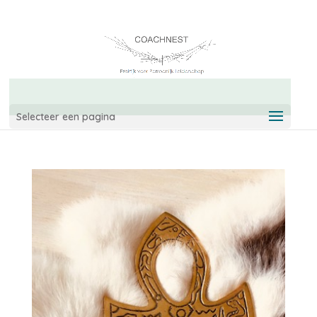
06-42967544
info@coachnest.nl
Selecteer een pagina