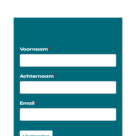
Wil je inspiratie ontvangen?
Voornaam
*
Achternaam
*
Email
*