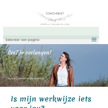
06-42967544
info@coachnest.nl
Selecteer een pagina
Is mijn werkwijze iets