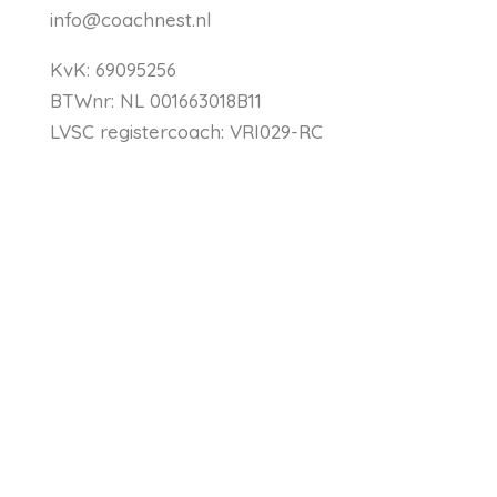
info@coachnest.nl
KvK: 69095256
BTWnr: NL 001663018B11
LVSC registercoach:
VRI029-RC