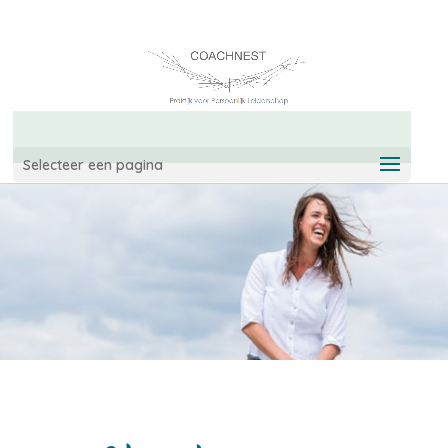
06-42967544
info@coachnest.nl
Selecteer een pagina