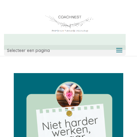
06-42967544
info@coachnest.nl
Selecteer een pagina