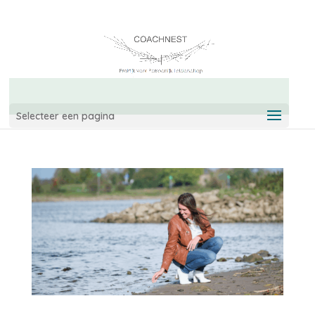
06-42967544
info@coachnest.nl
Selecteer een pagina