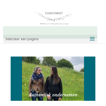
06-42967544
info@coachnest.nl
Selecteer een pagina