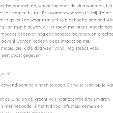
speelse opdrachten, wandeling door de uiterwaarden, het
r te stromen bij mij. Er kwamen woorden uit mij die me
 mijn gevoel op waar mijn ziel zo’n behoefte aan had. Als
jving van mijn blauwdruk. Het raakt me intens. Angela haa
rmogens deden er nog een schepje bovenop en bracht
die bovenkwamen hadden diepe impact op mij.
magie, die ik die dag weer vond, nog steeds voel.
 een boost gegeven.
isch’
e gewend bent de dingen te doen. De wijze waarop je van
t de wind en de kracht van haar zachtheid te ervaren.
 met het oude. Is het tijd voor afscheid nemen én