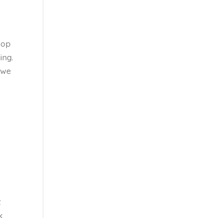
 op
ing.
uwe
e
t
k