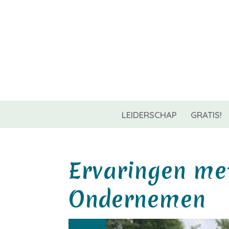
06-42967544
info@coachnest.nl
LEIDERSCHAP
GRATIS!
Ervaringen me
Ondernemen