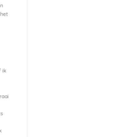
an
 het
 ik
raai
ts
k