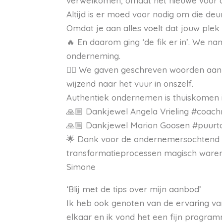
verwelkomen, omdat het nieuwe voor de
Altijd is er moed voor nodig om die de
Omdat je aan alles voelt dat jouw plek 
🔥 En daarom ging ‘de fik er in’. We n
onderneming.
❤️‍🔥 We gaven geschreven woorden aan
wijzend naar het vuur in onszelf.
Authentiek ondernemen is thuiskomen in
🙏🏼 Dankjewel Angela Vrieling #coach
🙏🏼 Dankjewel Marion Goosen #puurta
🌟 Dank voor de ondernemersochtend 
transformatieprocessen magisch waren
Simone
‘Blij met de tips over mijn aanbod’
Ik heb ook genoten van de ervaring va
elkaar en ik vond het een fijn progra