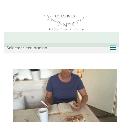
06-42967544
info@coachnest.nl
Selecteer een pagina