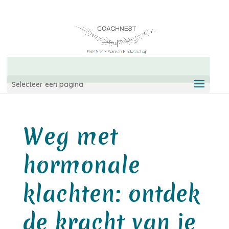
06-42967544
info@coachnest.nl
Selecteer een pagina
Weg met
hormonale
klachten: ontdek
de kracht van je