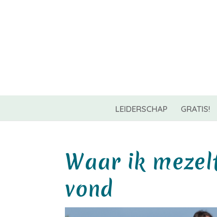
06-42967544
info@coachnest.nl
LEIDERSCHAP
GRATIS!
Waar ik mezel
vond