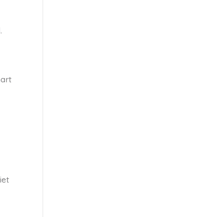
.
hart
iet