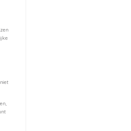
e
ezen
ijke
niet
en,
unt