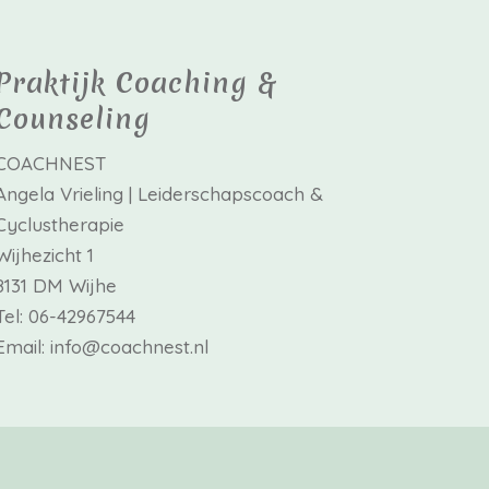
Praktijk Coaching &
Counseling
COACHNEST
Angela Vrieling | Leiderschapscoach &
Cyclustherapie
Wijhezicht 1
8131 DM Wijhe
Tel: 06-42967544
Email: info@coachnest.nl