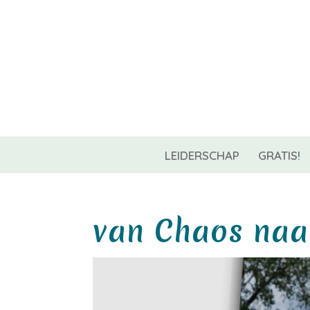
06-42967544
info@coachnest.nl
LEIDERSCHAP
GRATIS!
van Chaos naar