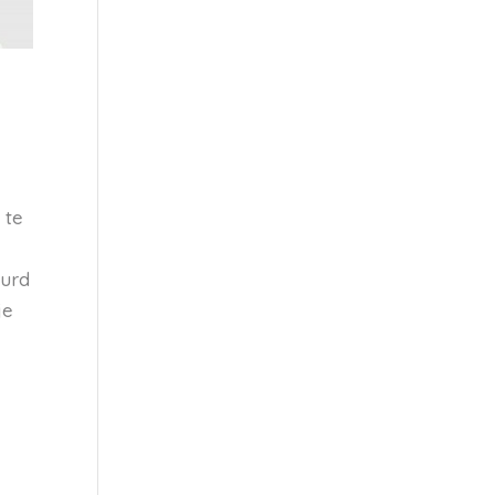
 te
eurd
je