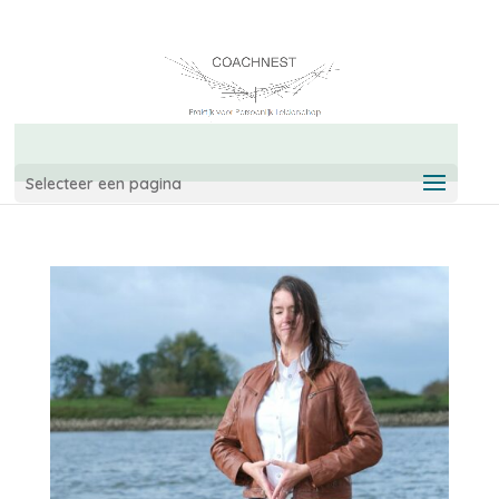
06-42967544
info@coachnest.nl
Selecteer een pagina