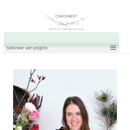
06-42967544
info@coachnest.nl
Selecteer een pagina