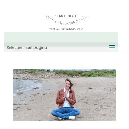
06-42967544
info@coachnest.nl
Selecteer een pagina