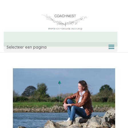
06-42967544
info@coachnest.nl
Selecteer een pagina