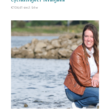
€
106,61
excl. btw