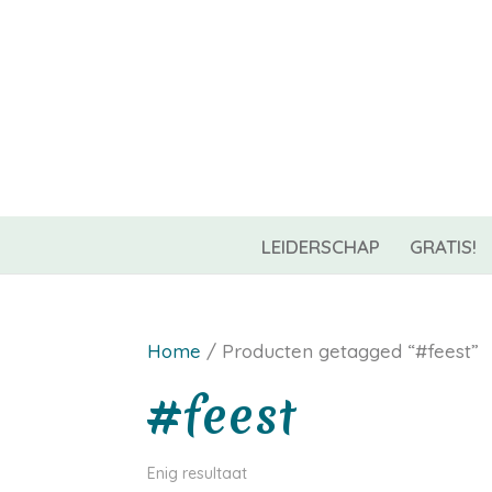
06-42967544
info@coachnest.nl
LEIDERSCHAP
GRATIS!
Home
/ Producten getagged “#feest”
#feest
Enig resultaat