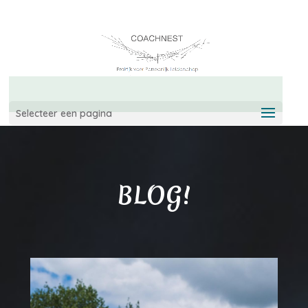
06-42967544
info@coachnest.nl
Selecteer een pagina
BLOG!