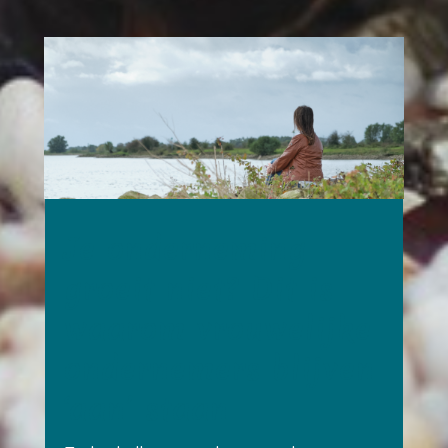
Je onderneming
groeit niet? Dit is
waarom vrouwelijke
ondernemers blijven
‘aan’ staan