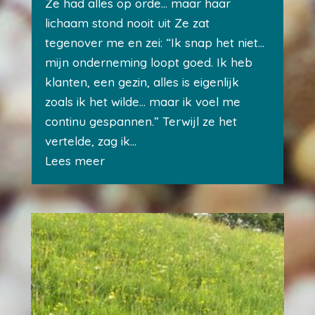
Ze had alles op orde… maar haar
lichaam stond nooit uit Ze zat
tegenover me en zei: “Ik snap het niet…
mijn onderneming loopt goed. Ik heb
klanten, een gezin, alles is eigenlijk
zoals ik het wilde… maar ik voel me
continu gespannen.” Terwijl ze het
vertelde, zag ik...
Lees meer